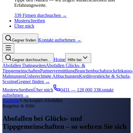
Erfahrungswerte.
339 Firmen durchsuchen →
Musterschreiben
Über mich
Kontakt aufnehmen →
Gegner finden
Home
Gegner durchsuchen…
Hilfe bei
Abofallen Datingseiten
Abofallen Glücks- &
Tippgemeinschaften
Partnervermittlung
Branchenbuchabzocke
Inkasso
Mahnungen
Unberechtigte Abbuchungen
Kreditvergleiche & Schufa-
Scoring
Gegner finden →
Musterschreiben
Über mich
0431 — 128 000 33
Kontakt
aufnehmen →
Startseite
/
Glücksspiel-Abofallen
Ratgeber & Hilfe
Abofallen bei Glücks- und
Tippgemeinschaften –
so wehren Sie sich