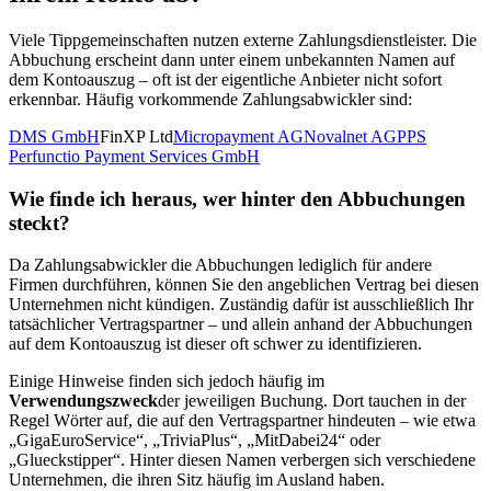
Viele Tippgemeinschaften nutzen externe Zahlungsdienstleister. Die
Abbuchung erscheint dann unter einem unbekannten Namen auf
dem Kontoauszug – oft ist der eigentliche Anbieter nicht sofort
erkennbar. Häufig vorkommende Zahlungsabwickler sind:
DMS GmbH
FinXP Ltd
Micropayment AG
Novalnet AG
PPS
Perfunctio Payment Services GmbH
Wie finde ich heraus, wer hinter den Abbuchungen
steckt?
Da Zahlungsabwickler die Abbuchungen lediglich für andere
Firmen durchführen, können Sie den angeblichen Vertrag bei diesen
Unternehmen nicht kündigen. Zuständig dafür ist ausschließlich Ihr
tatsächlicher Vertragspartner – und allein anhand der Abbuchungen
auf dem Kontoauszug ist dieser oft schwer zu identifizieren.
Einige Hinweise finden sich jedoch häufig im
Verwendungszweck
der jeweiligen Buchung. Dort tauchen in der
Regel Wörter auf, die auf den Vertragspartner hindeuten – wie etwa
„GigaEuroService“, „TriviaPlus“, „MitDabei24“ oder
„Glueckstipper“. Hinter diesen Namen verbergen sich verschiedene
Unternehmen, die ihren Sitz häufig im Ausland haben.