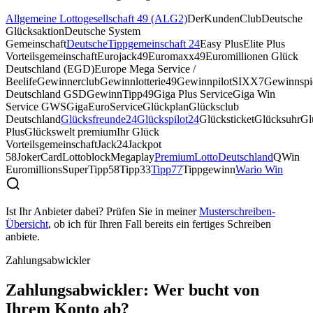
Allgemeine Lottogesellschaft 49 (ALG2)
DerKundenClub
Deutsche
Glücksaktion
Deutsche System
Gemeinschaft
DeutscheTippgemeinschaft 24
Easy Plus
Elite Plus
Vorteilsgemeinschaft
Eurojack49
Euromaxx49
Euromillionen Glück
Deutschland (EGD)
Europe Mega Service /
Beelife
Gewinnerclub
Gewinnlotterie49
GewinnpilotSIXX7
Gewinnspie
Deutschland GSD
GewinnTipp49
Giga Plus Service
Giga Win
Service GWS
GigaEuroService
Glückplan
Glücksclub
Deutschland
Glücksfreunde24
Glückspilot24
Glücksticket
Glücksuhr
Gl
Plus
Glückswelt premium
Ihr Glück
Vorteilsgemeinschaft
Jack24
Jackpot
58
JokerCard
Lottoblock
Megaplay
PremiumLottoDeutschland
QWin
Euromillions
SuperTipp58
Tipp33
Tipp77
Tippgewinn
Wario Win
Ist Ihr Anbieter dabei? Prüfen Sie in meiner
Musterschreiben-
Übersicht
, ob ich für Ihren Fall bereits ein fertiges Schreiben
anbiete.
Zahlungsabwickler
Zahlungsabwickler: Wer bucht von
Ihrem Konto ab?