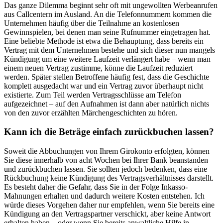
Das ganze Dilemma beginnt sehr oft mit ungewollten Werbeanrufen
aus Callcentern im Ausland. An die Telefonnummern kommen die
Unternehmen häufig über die Teilnahme an kostenlosen
Gewinnspielen, bei denen man seine Rufnummer eingetragen hat.
Eine beliebte Methode ist etwa die Behauptung, dass bereits ein
Vertrag mit dem Unternehmen bestehe und sich dieser nun mangels
Kündigung um eine weitere Laufzeit verlängert habe – wenn man
einem neuen Vertrag zustimme, könne die Laufzeit reduziert
werden. Später stellen Betroffene häufig fest, dass die Geschichte
komplett ausgedacht war und ein Vertrag zuvor überhaupt nicht
existierte. Zum Teil werden Vertragsschlüsse am Telefon
aufgezeichnet – auf den Aufnahmen ist dann aber natürlich nichts
von den zuvor erzählten Märchengeschichten zu hören.
Kann ich die Beträge einfach zurückbuchen lassen?
Soweit die Abbuchungen von Ihrem Girokonto erfolgten, können
Sie diese innerhalb von acht Wochen bei Ihrer Bank beanstanden
und zurückbuchen lassen. Sie sollten jedoch bedenken, dass eine
Rückbuchung keine Kündigung des Vertragsverhältnisses darstellt.
Es besteht daher die Gefahr, dass Sie in der Folge Inkasso-
Mahnungen erhalten und dadurch weitere Kosten entstehen. Ich
würde dieses Vorgehen daher nur empfehlen, wenn Sie bereits eine
Kündigung an den Vertragspartner verschickt, aber keine Antwort
erhalten haben – oder wenn Sie bereits anwaltliche Hilfe in