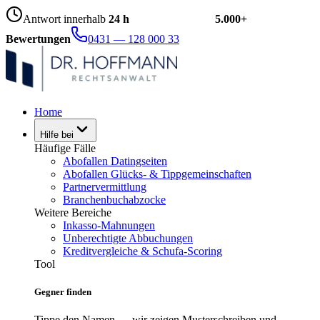
Antwort innerhalb
24 h
5.000+
Bewertungen
0431 — 128 000 33
Home
Hilfe bei
Häufige Fälle
Abofallen Datingseiten
Abofallen Glücks- & Tippgemeinschaften
Partnervermittlung
Branchenbuchabzocke
Weitere Bereiche
Inkasso-Mahnungen
Unberechtigte Abbuchungen
Kreditvergleiche & Schufa-Scoring
Tool
Gegner finden
Tippe den Namen — wir zeigen Musterschreiben und