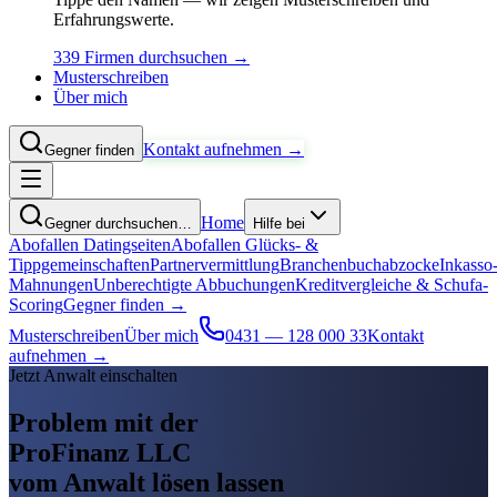
Erfahrungswerte.
339 Firmen durchsuchen →
Musterschreiben
Über mich
Kontakt aufnehmen →
Gegner finden
Home
Gegner durchsuchen…
Hilfe bei
Abofallen Datingseiten
Abofallen Glücks- &
Tippgemeinschaften
Partnervermittlung
Branchenbuchabzocke
Inkasso
Mahnungen
Unberechtigte Abbuchungen
Kreditvergleiche & Schufa-
Scoring
Gegner finden →
Musterschreiben
Über mich
0431 — 128 000 33
Kontakt
aufnehmen →
Jetzt Anwalt einschalten
Problem mit der
ProFinanz LLC
vom Anwalt lösen lassen