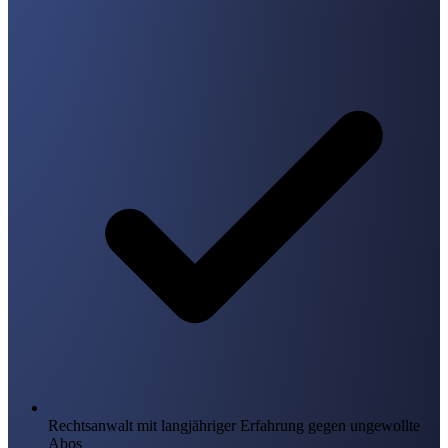
Rechtsanwalt mit langjähriger Erfahrung gegen ungewollte
Abos