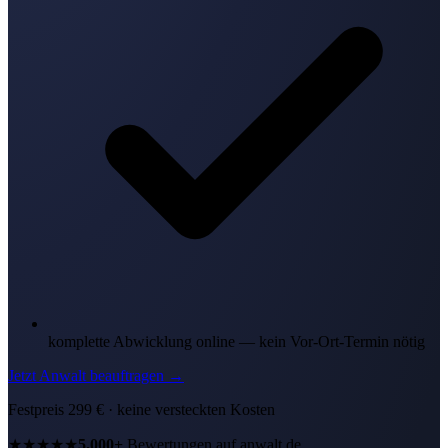
komplette Abwicklung online — kein Vor-Ort-Termin nötig
Jetzt Anwalt beauftragen
→
Festpreis
299
€ · keine versteckten Kosten
★★★★★
5.000+
Bewertungen auf anwalt.de