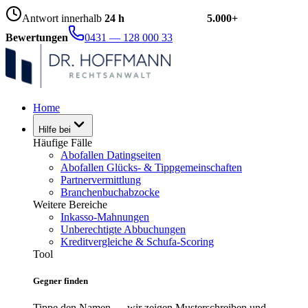
Antwort innerhalb
24 h
5.000+
Bewertungen
0431 — 128 000 33
Home
Hilfe bei
Häufige Fälle
Abofallen Datingseiten
Abofallen Glücks- & Tippgemeinschaften
Partnervermittlung
Branchenbuchabzocke
Weitere Bereiche
Inkasso-Mahnungen
Unberechtigte Abbuchungen
Kreditvergleiche & Schufa-Scoring
Tool
Gegner finden
Tippe den Namen — wir zeigen Musterschreiben und