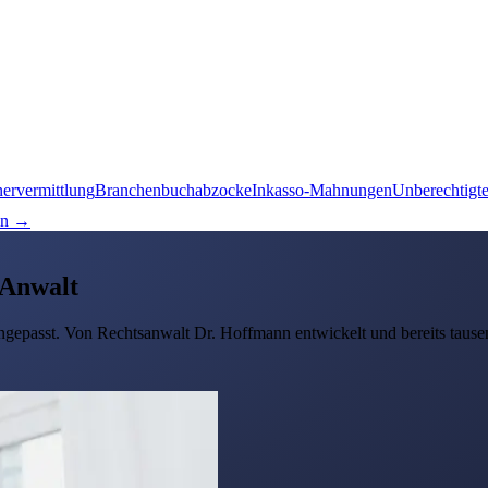
nervermittlung
Branchenbuchabzocke
Inkasso-Mahnungen
Unberechtigt
en →
 Anwalt
 angepasst. Von Rechtsanwalt Dr. Hoffmann entwickelt und bereits tausen