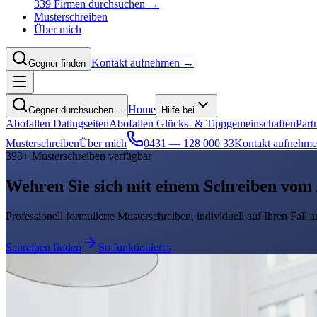
339 Firmen durchsuchen →
Musterschreiben
Über mich
Kontakt aufnehmen →
Gegner finden
Home
Gegner durchsuchen…
Hilfe bei
Abofallen Datingseiten
Abofallen Glücks- & Tippgemeinschaften
Part
Musterschreiben
Über mich
0431 — 128 000 33
Kontakt aufnehm
393
+ Musterschreiben verfügbar
Wehren Sie sich mit einem
Schreiben vom
Professionell formulierte Musterschreiben, individuell auf Ihren Fall
Schreiben finden
So funktioniert's