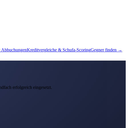
e Abbuchungen
Kreditvergleiche & Schufa-Scoring
Gegner finden →
dfach erfolgreich eingesetzt.