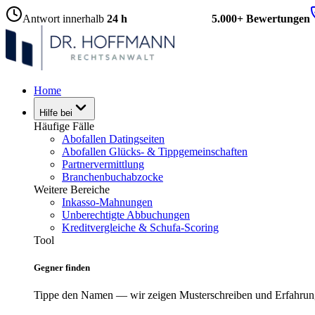
Antwort innerhalb
24 h
5.000+ Bewertungen
Home
Hilfe bei
Häufige Fälle
Abofallen Datingseiten
Abofallen Glücks- & Tippgemeinschaften
Partnervermittlung
Branchenbuchabzocke
Weitere Bereiche
Inkasso-Mahnungen
Unberechtigte Abbuchungen
Kreditvergleiche & Schufa-Scoring
Tool
Gegner finden
Tippe den Namen — wir zeigen Musterschreiben und Erfahrun