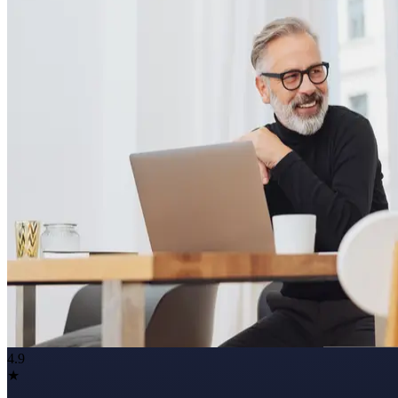
4.9
★